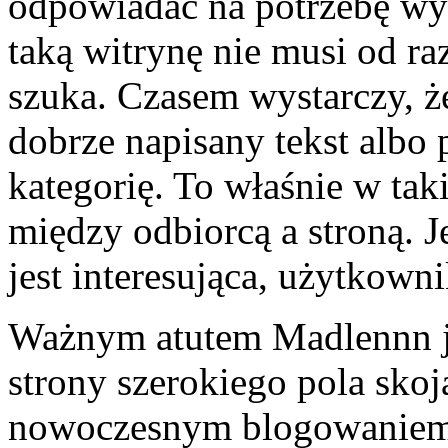
odpowiadać na potrzebę w
taką witrynę nie musi od ra
szuka. Czasem wystarczy, że 
dobrze napisany tekst albo
kategorię. To właśnie w ta
między odbiorcą a stroną. J
jest interesująca, użytkown
Ważnym atutem Madlennn j
strony szerokiego pola skoj
nowoczesnym blogowaniem.